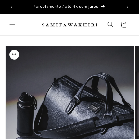
Pular
para o
Parcelamento / até 4x sem juros
conteúdo
Carrinho
Pular para
as
informações
do produto