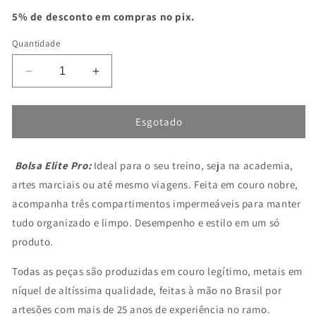
normal
promocional
5% de desconto em compras no pix.
Quantidade
Diminuir
Aumentar
a
a
quantidade
quantidade
de
de
Esgotado
Kit
Kit
PRO
PRO
Bolsa Elite
(Bolsa
Pro:
Ideal para o seu treino, seja na academia,
(Bolsa
Elite
Elite
artes marciais ou até mesmo viagens. Feita em couro nobre,
+
+
acompanha três compartimentos impermeáveis para manter
Garrafa
Garrafa
tudo organizado e limpo. Desempenho e estilo em um só
+
+
Nécessaire
Nécessaire
produto.
Business)
Business)
Todas as peças são produzidas em couro legítimo, metais em
níquel de altíssima qualidade, feitas à mão no Brasil por
artesões com mais de 25 anos de experiência no ramo.