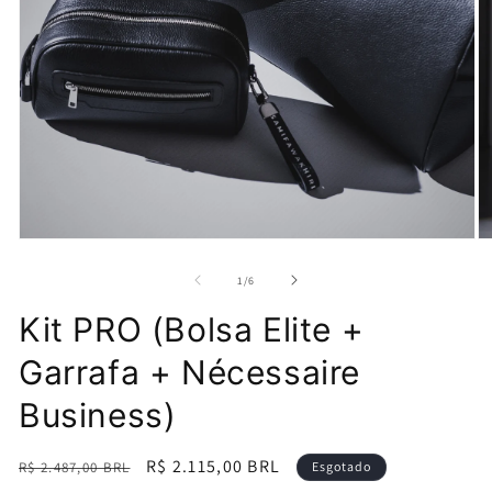
Abrir
Ab
mídia
mí
1
2
de
1
/
6
na
n
janela
ja
Kit PRO (Bolsa Elite +
modal
m
Garrafa + Nécessaire
Business)
Preço
Preço
R$ 2.115,00 BRL
R$ 2.487,00 BRL
Esgotado