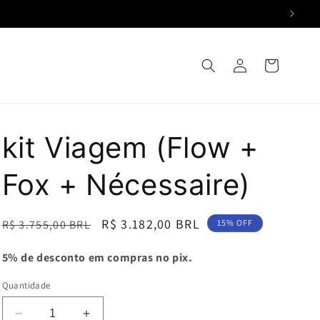
Fazer
Carrinho
login
kit Viagem (Flow +
Fox + Nécessaire)
Preço
Preço
R$ 3.182,00 BRL
R$ 3.755,00 BRL
15% OFF
normal
promocional
5% de desconto em compras no pix.
Quantidade
Diminuir
Aumentar