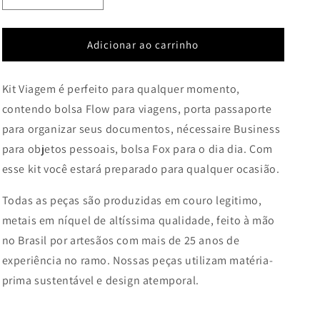
a
a
quantidade
quantidade
de
de
Adicionar ao carrinho
kit
kit
Viagem
Viagem
Kit Viagem é perfeito para qualquer momento,
(Flow
(Flow
+
+
contendo bolsa Flow para viagens, porta passaporte
Fox
Fox
para organizar seus documentos, nécessaire Business
+
+
para objetos pessoais, bolsa Fox para o dia dia. Com
Nécessaire)
Nécessaire)
esse kit você estará preparado para qualquer ocasião.
Todas as peças são produzidas em couro legitimo,
metais em níquel de altíssima qualidade, feito à mão
no Brasil por artesãos com mais de 25 anos de
experiência no ramo.
Nossas peças utilizam matéria-
prima sustentável e design atemporal.