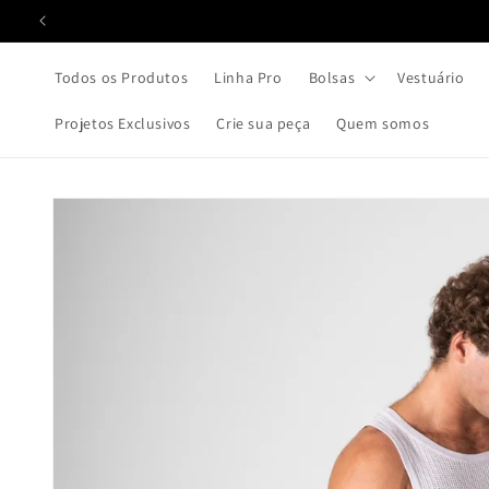
Pular
para o
conteúdo
Todos os Produtos
Linha Pro
Bolsas
Vestuário
Projetos Exclusivos
Crie sua peça
Quem somos
Pular para
as
informações
do produto